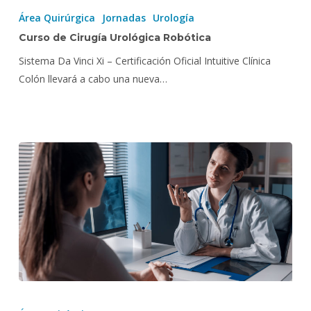
de
Área Quirúrgica
Jornadas
Urología
Cirugía
Curso de Cirugía Urológica Robótica
Urológica
Sistema Da Vinci Xi – Certificación Oficial Intuitive Clínica
Robótica
Colón llevará a cabo una nueva…
Síntomas
y