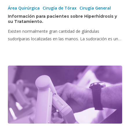
para
Área Quirúrgica
Cirugía de Tórax
Cirugía General
pacientes
Información para pacientes sobre Hiperhidrosis y
sobre
su Tratamiento.
Hiperhidrosis
Existen normalmente gran cantidad de glándulas
y
sudoríparas localizadas en las manos. La sudoración es un…
su
Tratamiento.
Curso