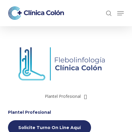
Skip
Menu
to
search
Close
main
Menu
content
Plantel Profesional
Contacto
Descripción del Servicio
Plantel Profesional
Artículos de interés
Solicite Turno On Line Aquí