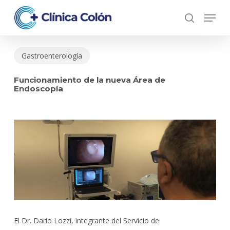
Skip
Menu
to
search
Close
main
Menu
content
Gastroenterología
Funcionamiento de la nueva Área de
Endoscopía
El Dr. Darío Lozzi, integrante del Servicio de