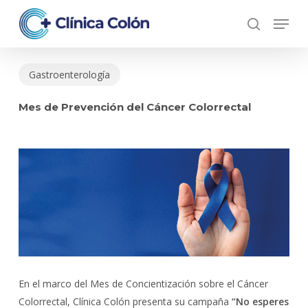
Skip
Menu
to
search
Close
main
Menu
content
Gastroenterología
Mes de Prevención del Cáncer Colorrectal
En el marco del Mes de Concientización sobre el Cáncer
Colorrectal,
Clínica Colón
presenta su campaña
“No esperes