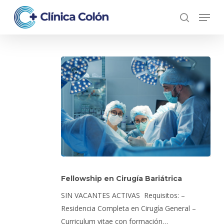
Skip
Menu
to
search
Close
main
Menu
content
Fellowship
en
Fellowship en Cirugía Bariátrica
Cirugía
SIN VACANTES ACTIVAS Requisitos: –
Bariátrica
Residencia Completa en Cirugía General –
Curriculum vitae con formación…