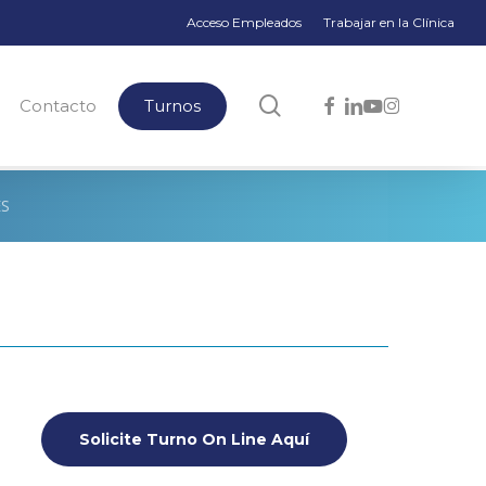
Acceso Empleados
Trabajar en la Clínica
search
facebook
linkedin
youtube
instagram
Contacto
Turnos
S
Solicite Turno On Line Aquí