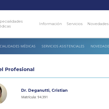
pecialidades
Información
Servicios
Novedades
dicas
CIALIDADES MÉDICAS
SERVICIOS ASISTENCIALES
NOVEDADE
el Profesional
Dr. Deganutti, Cristian
Matrícula: 94.391